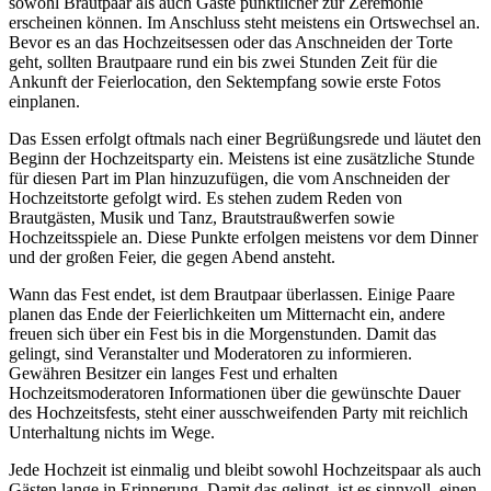
sowohl Brautpaar als auch Gäste pünktlicher zur Zeremonie
erscheinen können. Im Anschluss steht meistens ein Ortswechsel an.
Bevor es an das Hochzeitsessen oder das Anschneiden der Torte
geht, sollten Brautpaare rund ein bis zwei Stunden Zeit für die
Ankunft der Feierlocation, den Sektempfang sowie erste Fotos
einplanen.
Das Essen erfolgt oftmals nach einer Begrüßungsrede und läutet den
Beginn der Hochzeitsparty ein. Meistens ist eine zusätzliche Stunde
für diesen Part im Plan hinzuzufügen, die vom Anschneiden der
Hochzeitstorte gefolgt wird. Es stehen zudem Reden von
Brautgästen, Musik und Tanz, Brautstraußwerfen sowie
Hochzeitsspiele an. Diese Punkte erfolgen meistens vor dem Dinner
und der großen Feier, die gegen Abend ansteht.
Wann das Fest endet, ist dem Brautpaar überlassen. Einige Paare
planen das Ende der Feierlichkeiten um Mitternacht ein, andere
freuen sich über ein Fest bis in die Morgenstunden. Damit das
gelingt, sind Veranstalter und Moderatoren zu informieren.
Gewähren Besitzer ein langes Fest und erhalten
Hochzeitsmoderatoren Informationen über die gewünschte Dauer
des Hochzeitsfests, steht einer ausschweifenden Party mit reichlich
Unterhaltung nichts im Wege.
Jede Hochzeit ist einmalig und bleibt sowohl Hochzeitspaar als auch
Gästen lange in Erinnerung. Damit das gelingt, ist es sinnvoll, einen