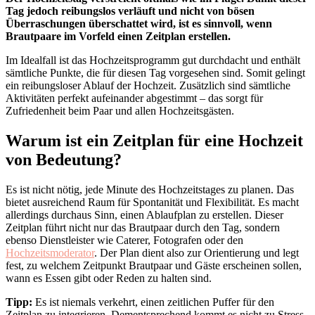
Tag jedoch reibungslos verläuft und nicht von bösen
Überraschungen überschattet wird, ist es sinnvoll, wenn
Brautpaare im Vorfeld einen Zeitplan erstellen.
Im Idealfall ist das Hochzeitsprogramm gut durchdacht und enthält
sämtliche Punkte, die für diesen Tag vorgesehen sind. Somit gelingt
ein reibungsloser Ablauf der Hochzeit. Zusätzlich sind sämtliche
Aktivitäten perfekt aufeinander abgestimmt – das sorgt für
Zufriedenheit beim Paar und allen Hochzeitsgästen.
Warum ist ein Zeitplan für eine Hochzeit
von Bedeutung?
Es ist nicht nötig, jede Minute des Hochzeitstages zu planen. Das
bietet ausreichend Raum für Spontanität und Flexibilität. Es macht
allerdings durchaus Sinn, einen Ablaufplan zu erstellen. Dieser
Zeitplan führt nicht nur das Brautpaar durch den Tag, sondern
ebenso Dienstleister wie Caterer, Fotografen oder den
Hochzeitsmoderator
. Der Plan dient also zur Orientierung und legt
fest, zu welchem Zeitpunkt Brautpaar und Gäste erscheinen sollen,
wann es Essen gibt oder Reden zu halten sind.
Tipp:
Es ist niemals verkehrt, einen zeitlichen Puffer für den
Zeitplan zu integrieren. Dementsprechend kommt es nicht zu Stress