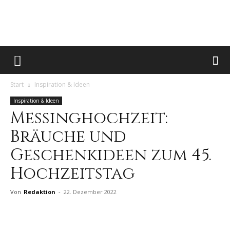
hochzeitstreff.de
Start
Inspiration & Ideen
|
Inspiration & Ideen
Messinghochzeit:
Bräuche und
Das
Geschenkideen zum 45.
Hochzeitstag
Hochzeitsmagazin
Von
Redaktion
-
22. Dezember 2022