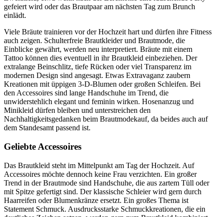
gefeiert wird oder das Brautpaar am nächsten Tag zum Brunch
einlädt.
Viele Bräute trainieren vor der Hochzeit hart und dürfen ihre Fitness
auch zeigen. Schulterfreie Brautkleider und Brautmode, die
Einblicke gewährt, werden neu interpretiert. Bräute mit einem
Tattoo können dies eventuell in ihr Brautkleid einbeziehen. Der
extralange Beinschlitz, tiefe Rücken oder viel Transparenz im
modernen Design sind angesagt. Etwas Extravaganz zaubern
Kreationen mit üppigen 3-D-Blumen oder großen Schleifen. Bei
den Accessoires sind lange Handschuhe im Trend, die
unwiderstehlich elegant und feminin wirken. Hosenanzug und
Minikleid dürfen bleiben und unterstreichen den
Nachhaltigkeitsgedanken beim Brautmodekauf, da beides auch auf
dem Standesamt passend ist.
Geliebte Accessoires
Das Brautkleid steht im Mittelpunkt am Tag der Hochzeit. Auf
Accessoires möchte dennoch keine Frau verzichten. Ein großer
Trend in der Brautmode sind Handschuhe, die aus zartem Tüll oder
mit Spitze gefertigt sind. Der klassische Schleier wird gern durch
Haarreifen oder Blumenkränze ersetzt. Ein großes Thema ist
Statement Schmuck. Ausdrucksstarke Schmuckkreationen, die ein