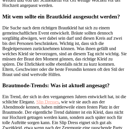
werden und von der Schneiderin vor Ort wenige Wochen vor der
Hochzeit angepasst werden.
Mit wem sollte ein Brautkleid ausgesucht werden?
Die Suche nach dem richtigen Brautkleid hat sich zu einem
gemeinschaftlichen Event entwickelt. Bräute sollten dennoch
sorgfältig abwägen, wer dabei sein darf und diesen Kreis auf zwei
bis drei Personen beschränken. Wichtig ist, dass sich die
Begleitpersonen zurücknehmen können. Was ihnen gefällt und
welches Kleid sie bevorzugen, sind an diesem Tag nicht wichtig. Sie
müssen der Braut den Moment gönnen, das richtige Kleid zu
spüren. Die Ehrlichkeit sollte ebenfalls nicht zu kurz kommen.
Eltern, Geschwister oder die beste Freundin kennen oft den Stil der
Braut und sind wertvolle Hilfen.
Brautmode-Trends: Was ist aktuell angesagt?
Ein Trend, der sich in den vergangenen Jahren entwickelt hat, ist die
schlichte Eleganz.
Slip Dresses
, wie wir sie auch aus der
Abendmode kennen, haben mittlerweile einen festen Platz in der
Brautmode. Der eigentliche Trend dahinter ist ein Kleid, dass nicht
nur Hochzeit getragen werden kann, sondern auch später noch für
tolle Auftritte sorgen kann. Ein Slip Dress eignet sich gut als
Zweitkleid, etwa wenn nach der Zeremonie eine rauschende Party