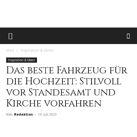
hochzeitstreff.de
Start
Inspiration & Ideen
|
Inspiration & Ideen
Das beste Fahrzeug für
die Hochzeit: Stilvoll
Das
vor Standesamt und
Kirche vorfahren
Hochzeitsmagazin
Von
Redaktion
-
14. Juli 2023